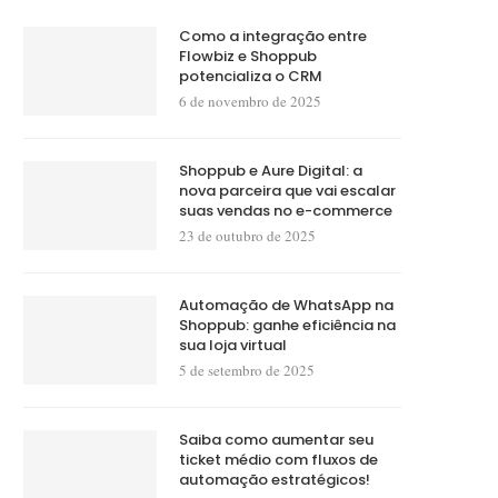
Como a integração entre
Flowbiz e Shoppub
potencializa o CRM
6 de novembro de 2025
Shoppub e Aure Digital: a
nova parceira que vai escalar
suas vendas no e-commerce
23 de outubro de 2025
Automação de WhatsApp na
Shoppub: ganhe eficiência na
sua loja virtual
5 de setembro de 2025
Saiba como aumentar seu
ticket médio com fluxos de
automação estratégicos!