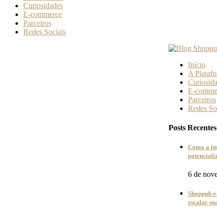
Curiosidades
E-commerce
Parceiros
Redes Sociais
Início
A Plataf
Curiosid
E-comme
Parceiros
Redes So
Posts Recentes
Como a in
potencial
6 de nov
Shoppub e 
escalar s