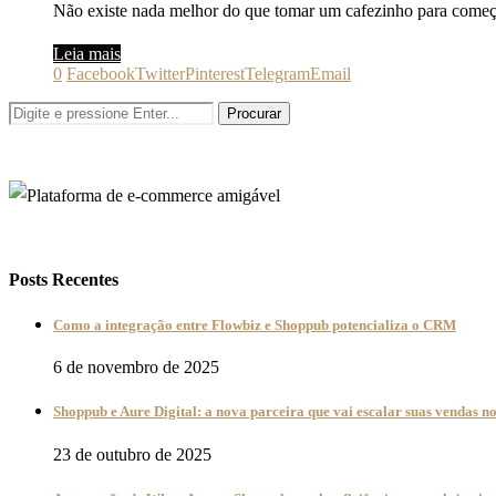
Não existe nada melhor do que tomar um cafezinho para começ
Leia mais
0
Facebook
Twitter
Pinterest
Telegram
Email
Posts Recentes
Como a integração entre Flowbiz e Shoppub potencializa o CRM
6 de novembro de 2025
Shoppub e Aure Digital: a nova parceira que vai escalar suas vendas 
23 de outubro de 2025