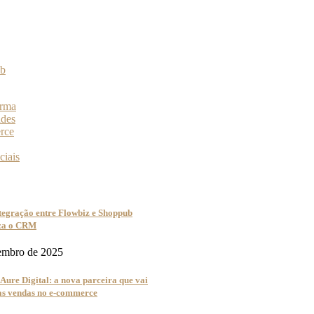
orma
ades
rce
ciais
tegração entre Flowbiz e Shoppub
iza o CRM
embro de 2025
Aure Digital: a nova parceira que vai
uas vendas no e-commerce