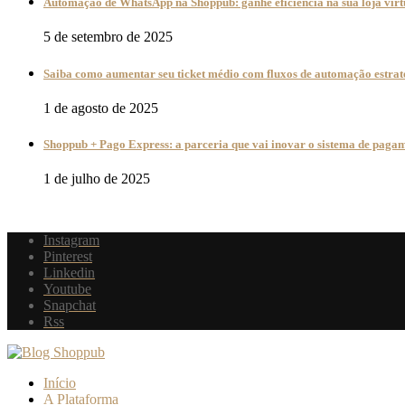
Automação de WhatsApp na Shoppub: ganhe eficiência na sua loja virt
5 de setembro de 2025
Saiba como aumentar seu ticket médio com fluxos de automação estrat
1 de agosto de 2025
Shoppub + Pago Express: a parceria que vai inovar o sistema de pagam
1 de julho de 2025
Instagram
Pinterest
Linkedin
Youtube
Snapchat
Rss
Início
A Plataforma