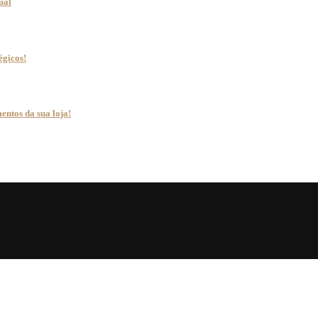
ual
égicos!
entos da sua loja!