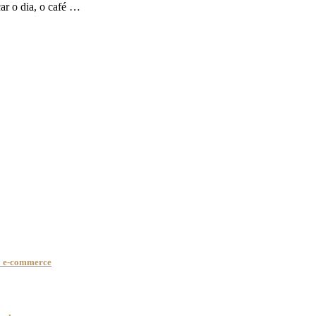
ar o dia, o café …
no e-commerce