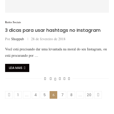
Redes Sociais
3 dicas para usar hashtags no Instagram
Por
Shoppub
28 de fevereiro de 2018
Você está precisando dar uma levantada na moral do seu Instagram, ou
está procurando por …
LEIA MAIS
1
…
4
5
6
7
8
…
20