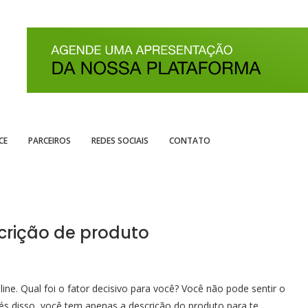
CE
PARCEIROS
REDES SOCIAIS
CONTATO
rição de produto
ne. Qual foi o fator decisivo para você? Você não pode sentir o
és disso, você tem apenas a descrição do produto para te