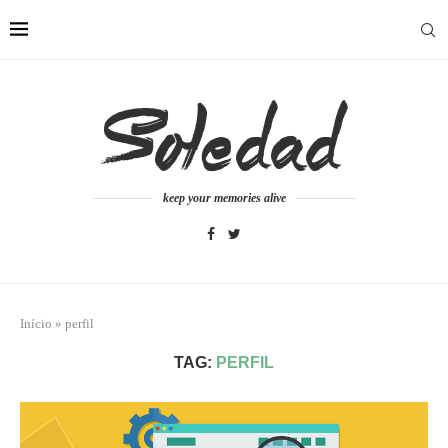
keep your memories alive
Início
»
perfil
TAG:
PERFIL