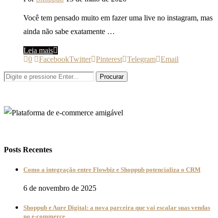
Você tem pensado muito em fazer uma live no instagram, mas
ainda não sabe exatamente …
Leia mais
0
Facebook
Twitter
Pinterest
Telegram
Email
Posts Recentes
Como a integração entre Flowbiz e Shoppub potencializa o CRM
6 de novembro de 2025
Shoppub e Aure Digital: a nova parceira que vai escalar suas vendas
no e-commerce