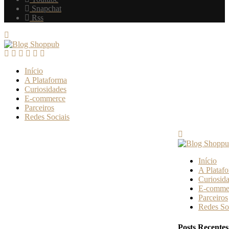
Snapchat
Rss
Início
A Plataforma
Curiosidades
E-commerce
Parceiros
Redes Sociais
Início
A Plataf
Curiosid
E-comme
Parceiros
Redes So
Posts Recentes