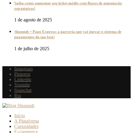
Saiba como aumentar seu ticket médio com fluxos de automação
estratégicos!
1 de agosto de 2025
Shoppub + Pago Express: a parceria que vai inovar o sistema de
pagamentos da sua loja!
1 de julho de 2025
Instagram
Pinterest
Linkedin
Youtube
Snapchat
Rss
Início
A Plataforma
Curiosidades
E-commerce