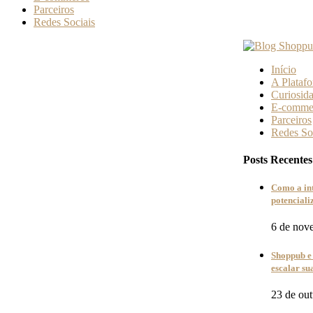
Parceiros
Redes Sociais
Início
A Plataf
Curiosid
E-comme
Parceiros
Redes So
Posts Recentes
Como a in
potencial
6 de nov
Shoppub e 
escalar s
23 de ou