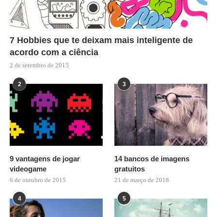
7 Hobbies que te deixam mais inteligente de
acordo com a ciência
2 de setembro de 2015
2
3
9 vantagens de jogar
14 bancos de imagens
videogame
gratuitos
6 de outubro de 2015
21 de março de 2018
4
5