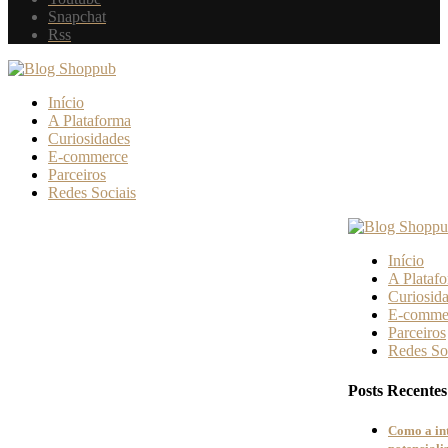
Snapchat
Rss
Início
A Plataforma
Curiosidades
E-commerce
Parceiros
Redes Sociais
Início
A Plataf
Curiosid
E-comme
Parceiros
Redes So
Posts Recentes
Como a in