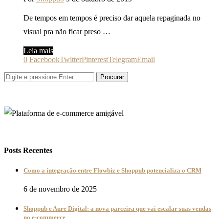
De tempos em tempos é preciso dar aquela repaginada no
visual pra não ficar preso …
Leia mais
0
Facebook
Twitter
Pinterest
Telegram
Email
Posts Recentes
Como a integração entre Flowbiz e Shoppub potencializa o CRM
6 de novembro de 2025
Shoppub e Aure Digital: a nova parceira que vai escalar suas vendas
no e-commerce