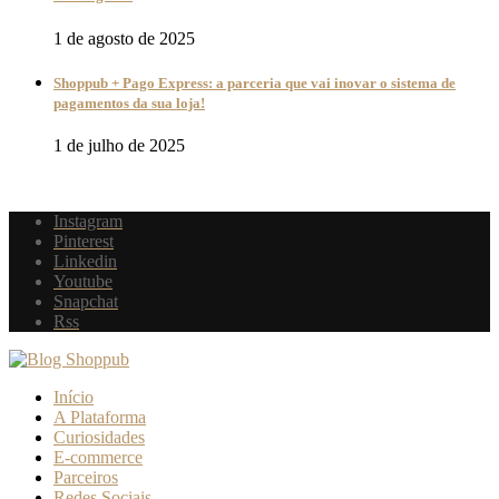
1 de agosto de 2025
Shoppub + Pago Express: a parceria que vai inovar o sistema de
pagamentos da sua loja!
1 de julho de 2025
Instagram
Pinterest
Linkedin
Youtube
Snapchat
Rss
Início
A Plataforma
Curiosidades
E-commerce
Parceiros
Redes Sociais