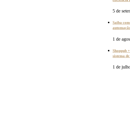
5 de set
Saiba como
automação 
1 de ago
Shoppub + 
sistema de
1 de julh