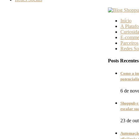
Início
A Plataf
Curiosid
E-comme
Parceiros
Redes So
Posts Recentes
Como a in
potencial
6 de nov
Shoppub e 
escalar s
23 de ou
Automação
eficiência 