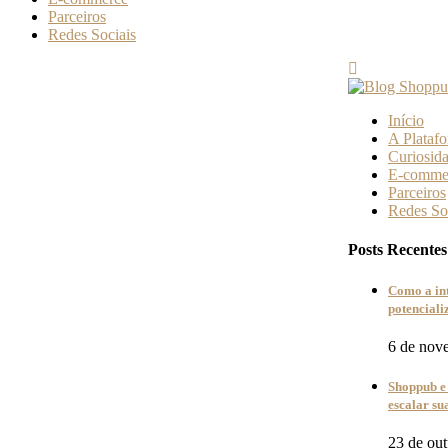
Parceiros
Redes Sociais
Início
A Plataf
Curiosid
E-comme
Parceiros
Redes So
Posts Recentes
Como a in
potencial
6 de nov
Shoppub e 
escalar s
23 de ou