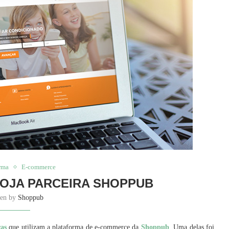
orma
E-commerce
 LOJA PARCEIRA SHOPPUB
ten by
Shoppub
ras
que utilizam a plataforma de e-commerce da
Shoppub
. Uma delas foi