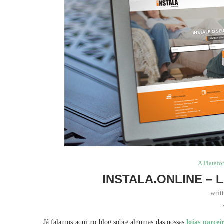
A Plataf
INSTALA.ONLINE –
writ
Já falamos aqui no blog sobre algumas das nossas
lojas parcei