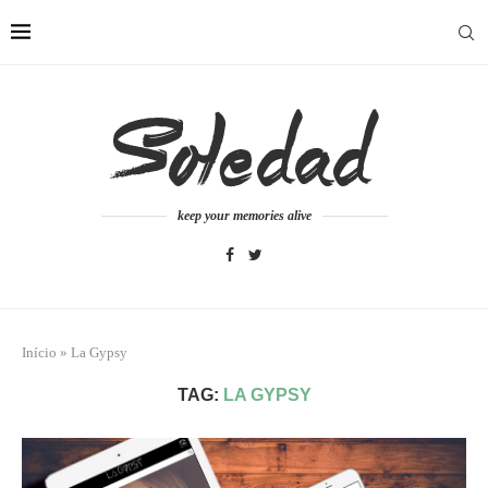
keep your memories alive
Início
»
La Gypsy
TAG:
LA GYPSY