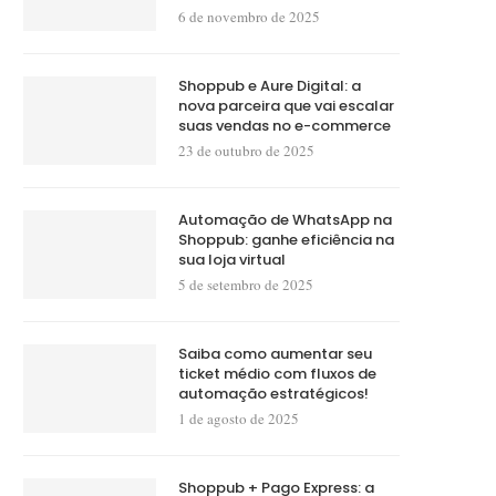
6 de novembro de 2025
Shoppub e Aure Digital: a
nova parceira que vai escalar
suas vendas no e-commerce
23 de outubro de 2025
Automação de WhatsApp na
Shoppub: ganhe eficiência na
sua loja virtual
5 de setembro de 2025
Saiba como aumentar seu
ticket médio com fluxos de
automação estratégicos!
1 de agosto de 2025
Shoppub + Pago Express: a