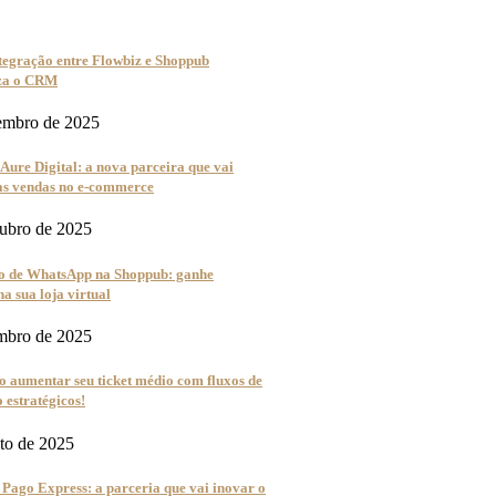
tegração entre Flowbiz e Shoppub
iza o CRM
embro de 2025
Aure Digital: a nova parceira que vai
uas vendas no e-commerce
tubro de 2025
 de WhatsApp na Shoppub: ganhe
na sua loja virtual
embro de 2025
 aumentar seu ticket médio com fluxos de
estratégicos!
sto de 2025
Pago Express: a parceria que vai inovar o