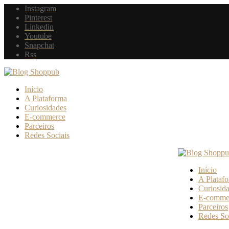
Instagram
Pinterest
Linkedin
Youtube
Snapchat
Rss
Início
A Plataforma
Curiosidades
E-commerce
Parceiros
Redes Sociais
Início
A Plataf
Curiosid
E-comme
Parceiros
Redes So