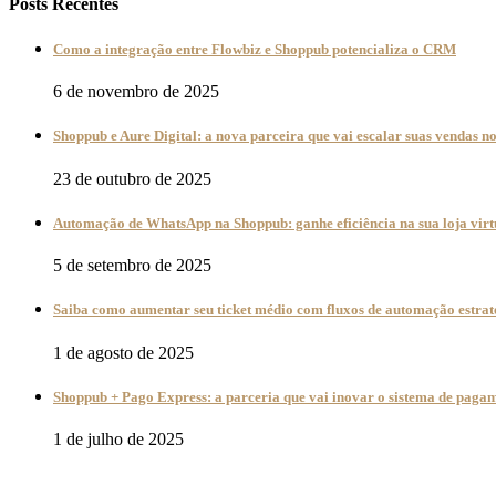
Posts Recentes
Como a integração entre Flowbiz e Shoppub potencializa o CRM
6 de novembro de 2025
Shoppub e Aure Digital: a nova parceira que vai escalar suas vendas 
23 de outubro de 2025
Automação de WhatsApp na Shoppub: ganhe eficiência na sua loja virt
5 de setembro de 2025
Saiba como aumentar seu ticket médio com fluxos de automação estrat
1 de agosto de 2025
Shoppub + Pago Express: a parceria que vai inovar o sistema de pagam
1 de julho de 2025