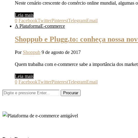
Neste cenário crescente do comércio online mundial, algumas o
Leia mais
0
Facebook
Twitter
Pinterest
Telegram
Email
A Plataforma
E-commerce
Shoppub e Plugg.to: conheça nossa nov
Por
Shoppub
9 de agosto de 2017
Quem trabalha com e-commerce sabe a importância dos market
Leia mais
0
Facebook
Twitter
Pinterest
Telegram
Email