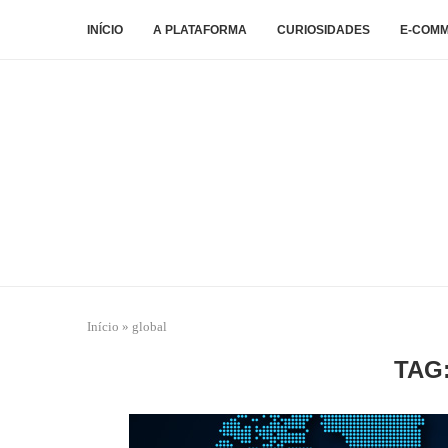
INÍCIO
A PLATAFORMA
CURIOSIDADES
E-COM
Início
»
global
TAG