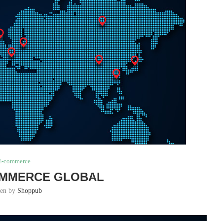
E-commerce
OMMERCE GLOBAL
ten by
Shoppub