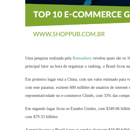
Uma pesquisa realizada pela
Remarkety
revelou quais são os 
principal fator na hora de organizar o ranking, o Brasil ficou na
Em primeiro lugar está a China, com um valor estimado para ve
com esse patamar, existem 600 milhões de usuários de internet
representatividade no e-commerce Chinês, com 33% das compras 
Em segundo lugar ficou os Estados Unidos, com $349.06 bilhõe
com $79.33 bilhões.
A previsão para o Brasil é que as vendas alcançam $18.80 bil