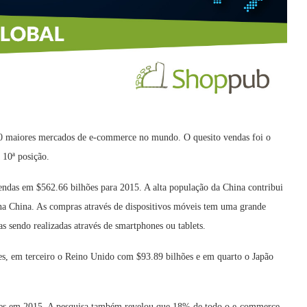
10 maiores mercados de e-commerce no mundo. O quesito vendas foi o
 10ª posição.
ndas em $562.66 bilhões para 2015. A alta população da China contribui
 na China. As compras através de dispositivos móveis tem uma grande
sendo realizadas através de smartphones ou tablets.
s, em terceiro o Reino Unido com $93.89 bilhões e em quarto o Japão
hões em 2015. A pesquisa também revelou que 18% de todo o e-commerce