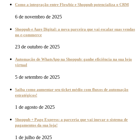
Como a integração entre Flowbiz e Shoppub potencializa o CRM
6 de novembro de 2025
Shoppub e Aure Digital: a nova parceira que vai escalar suas vendas
no e-commerce
23 de outubro de 2025
Automação de WhatsApp na Shoppub: ganhe eficiência na sua loja
virtual
5 de setembro de 2025
Saiba como aumentar seu ticket médio com fluxos de automação
estratégicos!
1 de agosto de 2025
Shoppub + Pago Express: a parceria que vai inovar o sistema de
pagamentos da sua loja!
1 de julho de 2025