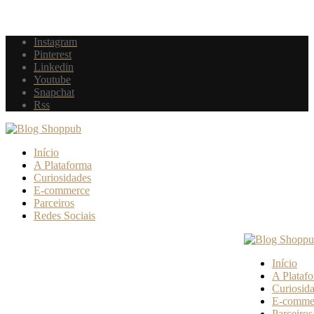
Instagram
Pinterest
Linkedin
Youtube
Snapchat
Rss
Início
A Plataforma
Curiosidades
E-commerce
Parceiros
Redes Sociais
Início
A Plataf
Curiosid
E-comme
Parceiros