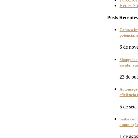
Redes So
Posts Recentes
Como a in
potencial
6 de nov
Shoppub e 
escalar s
23 de ou
Automação
eficiência 
5 de set
Saiba como
automação 
1 de ago