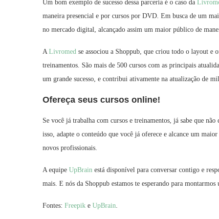
Um bom exemplo de sucesso dessa parceria é o caso da
Livrom
maneira presencial e por cursos por DVD. Em busca de um maio
no mercado digital, alcançado assim um maior público de maneir
A
Livromed
se associou a Shoppub, que criou todo o layout e of
treinamentos. São mais de 500 cursos com as principais atualida
um grande sucesso, e contribui ativamente na atualização de mil
Ofereça seus cursos online!
Se você já trabalha com cursos e treinamentos, já sabe que não 
isso, adapte o conteúdo que você já oferece e alcance um maior
novos profissionais.
A equipe
UpBrain
está disponível para conversar contigo e res
mais. E nós da Shoppub estamos te esperando para montarmos um
Fontes:
Freepik
e
UpBrain
.