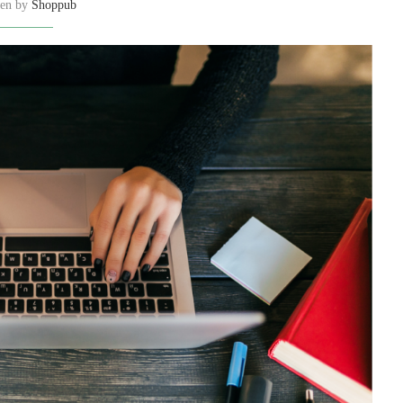
ten by
Shoppub