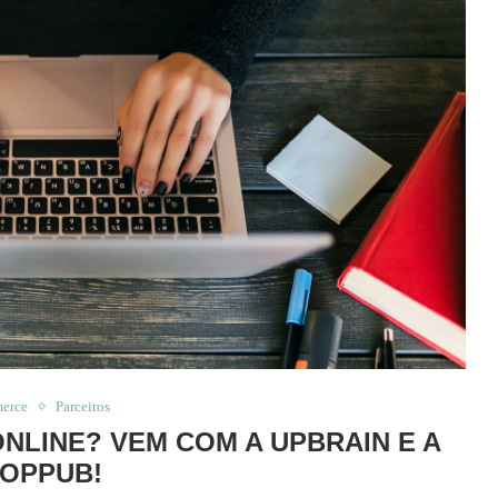
erce
Parceiros
LINE? VEM COM A UPBRAIN E A
OPPUB!