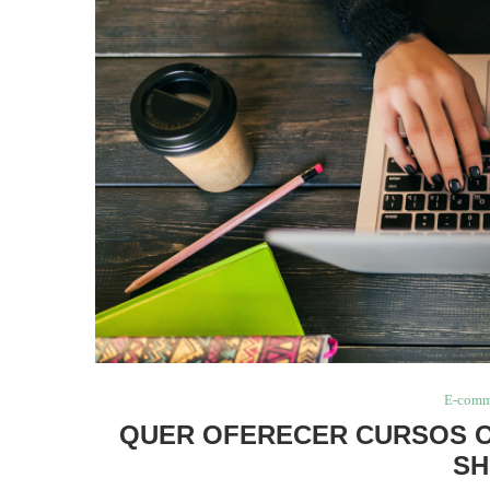
E-comm
QUER OFERECER CURSOS ON
SH