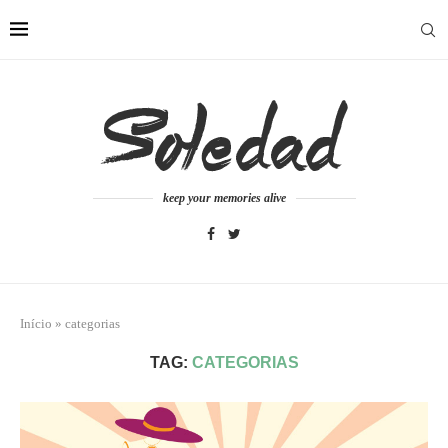
keep your memories alive
Início
»
categorias
TAG:
CATEGORIAS