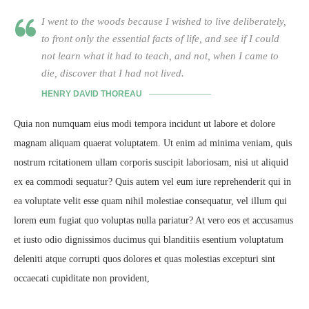
I went to the woods because I wished to live deliberately,
to front only the essential facts of life, and see if I could
not learn what it had to teach, and not, when I came to
die, discover that I had not lived.
HENRY DAVID THOREAU
Quia non numquam eius modi tempora incidunt ut labore et dolore
magnam aliquam quaerat voluptatem. Ut enim ad minima veniam, quis
nostrum rcitationem ullam corporis suscipit laboriosam, nisi ut aliquid
ex ea commodi sequatur? Quis autem vel eum iure reprehenderit qui in
ea voluptate velit esse quam nihil molestiae consequatur, vel illum qui
lorem eum fugiat quo voluptas nulla pariatur? At vero eos et accusamus
et iusto odio dignissimos ducimus qui blanditiis esentium voluptatum
deleniti atque corrupti quos dolores et quas molestias excepturi sint
occaecati cupiditate non provident,